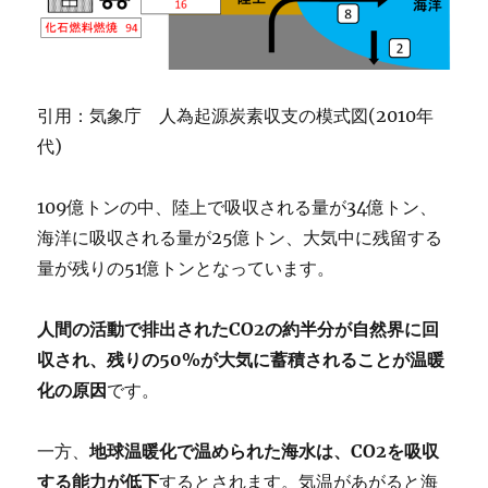
引用：気象庁 人為起源炭素収支の模式図(2010年
代)
109億トンの中、陸上で吸収される量が34億トン、
海洋に吸収される量が25億トン、大気中に残留する
量が残りの51億トンとなっています。
人間の活動で排出されたCO2の約半分が自然界に回
収され、残りの50%が大気に蓄積されることが温暖
化の原因
です。
一方、
地球温暖化で温められた海水は、CO2を吸収
する能力が低下
するとされます。気温があがると海