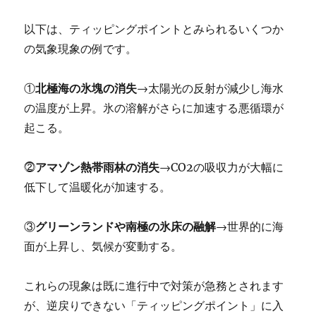
以下は、ティッピングポイントとみられるいくつか
の気象現象の例です。
①
北極海の氷塊の消失
→太陽光の反射が減少し海水
の温度が上昇。氷の溶解がさらに加速する悪循環が
起こる。
⓶
アマゾン熱帯雨林の消失
→CO2の吸収力が大幅に
低下して温暖化が加速する。
③
グリーンランドや南極の氷床の融解
→世界的に海
面が上昇し、気候が変動する。
これらの現象は既に進行中で対策が急務とされます
が、逆戻りできない「ティッピングポイント」に入