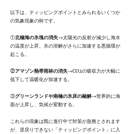
以下は、ティッピングポイントとみられるいくつか
の気象現象の例です。
①
北極海の氷塊の消失
→太陽光の反射が減少し海水
の温度が上昇。氷の溶解がさらに加速する悪循環が
起こる。
⓶
アマゾン熱帯雨林の消失
→CO2の吸収力が大幅に
低下して温暖化が加速する。
③
グリーンランドや南極の氷床の融解
→世界的に海
面が上昇し、気候が変動する。
これらの現象は既に進行中で対策が急務とされます
が、逆戻りできない「ティッピングポイント」に入