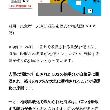
引用：気象庁 人為起源炭素収支の模式図(2010年
代)
109億トンの中、陸上で吸収される量が34億トン、
海洋に吸収される量が25億トン、大気中に残留する
量が残りの51億トンとなっています。
人間の活動で排出されたCO2の約半分が自然界に回
収され、残りの50%が大気に蓄積されることが温暖
化の原因
です。
一方、
地球温暖化で温められた海水は、CO2を吸収
する能力が低下
するとされます。気温があがると海