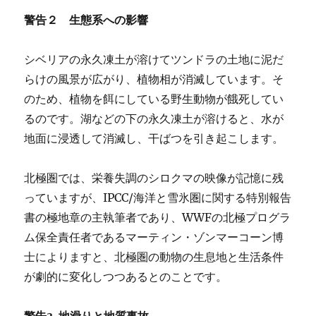
警告２ 生態系への影響
シベリアの永久凍土が溶けてツンドラの土地に泥だ
らけの風景が広がり、植物相が消滅しています。そ
のため、植物を餌にしている野生動物が餓死してい
るのです。湖などの下の永久凍土が溶けると、水が
地面に浸透して消滅し、干ばつを引き起こします。
北極圏では、栄養失調のシロクマの映像が記憶に残
っていますが、IPCC/海洋と雪氷圏に関する特別報告
書の極地章の主執筆者であり、WWFの北極プログラ
ム保全責任者であるマーティン・ゾンマーコーン博
士によりますと、北極圏の動物の生息地と生活条件
が劇的に変化しつつあるとのことです。
警告3 地滑りと地質事故