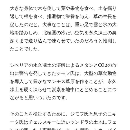
大きな身体で木を倒して葉や果物を食べ、土を掘り
返して根を食べ、排泄物で栄養を与え、草の生長を
促したのだと。大事なことは、重い足で雪と氷の大
地を踏みしめ、北極圏の冷たい空気を永久凍土の奥
深くまで送り込んで凍らせていたのだろうと推測し
たことでした。
シベリアの永久凍土の溶解によるメタンとCO2の放
出に警告を発してきたジモフ氏は、大型の草食動物
を導入して豊かなマンモス草原を作ることが、永久
凍土を硬く凍らせて炭素を地中にとどめることにつ
ながると思いついたのです。
そのことを検証するために、ジモフ氏と息子のニキ
ータ氏はチェルスキーに近いツンドラの土地にフェ
ンスで囲った「更新世パーク」を開設。シカ、バイ