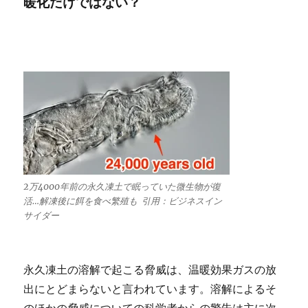
暖化だけではない？
2万4000年前の永久凍土で眠っていた微生物が復
活…解凍後に餌を食べ繁殖も 引用：ビジネスイン
サイダー
永久凍土の溶解で起こる脅威は、温暖効果ガスの放
出にとどまらないと言われています。溶解によるそ
のほかの脅威についての科学者からの警告は主に次