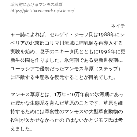
氷河期におけるマンモス草原
https://pleistocenepark.ru/science/
ネイチ
ャー誌によれば、セルゲイ・ジモフ氏は1988年にシ
ベリアの北東部コリマ川流域に哺乳類を再導入する
実験を始め、息子のニキータ氏とともに1996年に更
新生公園を作りました。氷河期である更新世後期に
ユーラシアで優勢だったマンモス草原（ステップ）
に匹敵する生態系を復元することが目的でした。
マンモス草原とは、1万年~10万年前の氷河期にあっ
た豊かな生態系を育んだ草原のことです。草原を維
持するためには草食性のマンモスや大型草食動物の
役割が欠かせなかったのではないかとジモフ氏は考
えました。